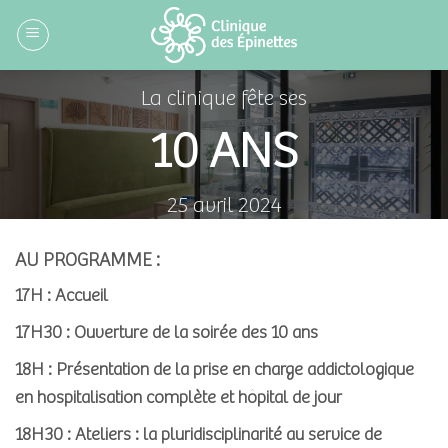
Skip
to
content
La clinique fête ses
10 ANS
25 avril 2024
de 17h à 21h
AU PROGRAMME :
17H : Accueil
17H30 : Ouverture de la soirée des 10 ans
18H : Présentation de la prise en charge addictologique
en hospitalisation complète et hôpital de jour
18H30 : Ateliers :
la pluridisciplinarité au service de