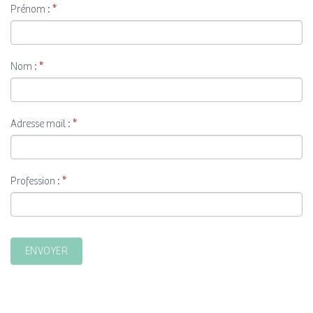
10
Prénom :
*
ANS
DE
LA
Nom :
*
CLINIQUE
Adresse mail :
*
Profession :
*
ENVOYER